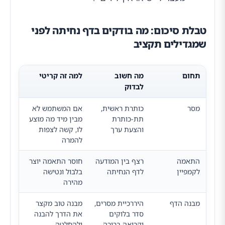
טבלת סיכום: מה בודקים בדף נחיתה לפני
שמגדילים תקציב
תחום
מה חשוב
למה זה קריטי
לבדוק
מסר
כותרת ראשית,
אם המשתמש לא
תת-כותרת
מבין מיד מה מוצע
והצעת ערך
לו, קשה לצפות
להמרה
התאמה
רצף בין המודעה
חוסר התאמה יוצר
לקמפיין
לדף הנחיתה
בלבול ונטישה
מהירה
מבנה הדף
היררכיית מסרים,
מבנה טוב מקצר
סדר בלוקים
את הדרך להבנה
וקריאה ברורה
ולהחלטה