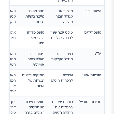
התעניינות
הצעת ערך
מסר פשוט
מסר מפורט
האם הדף
מגדיל הבנה
מייצר ציפיות
מסביר תוע
מהירה
נכונות
היקף והתא
טופס לידים
טופס קצר עשוי
טופס מדויק
אילו שדות
להגדיל מילויים
יכול לשפר
באמת נחוצ
סינון
CTA
כפתור בולט
ניסוח ברור
האם הכפתו
מגדיל הקלקות
מעלה כוונה
מסביר את
אמיתית
השלב הבא
הוכחות אמון
עשויות
מחזקות רצינות
האם יש
להפחית היסוס
ובשלות של
המלצות, ניס
הפונה
או סימני
אמינות
מהירות ומובייל
פוגעים ישירות
מונעים איבוד
זמן טעינה,
בהמרות אם
משתמשים
קריאות ונו
החוויה חלשה
רציניים בדרך
טופס במובי