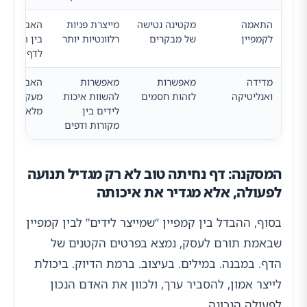
התאמה
מקטינה נטישה
מייצרת פניות
האם יש רצ
לקמפיין
של מבקרים
רלוונטיות יותר
בין המודעה
לדף הנחית
מדידה
מאפשרות
מאפשרות
האם מוגדר
ואנליטיקה
לזהות חסמים
להשוות איכות
מעקב המרו
לידים בין
מלא ואמין
מקורות ודפים
המסקנה: דף נחיתה טוב לא רק מגדיל תנועה
לפעולה, אלא מגדיר את איכותה
בסוף, ההבדל בין קמפיין “שמייצר לידים” לבין קמפיין
שבאמת תורם לעסק, נמצא בפרטים הקטנים של
הדף. במבנה. במילים. בעיצוב. ברמת הדיוק. ביכולת
לייצר אמון, להסביר ערך, ולכוון את האדם הנכון
לפעולה הנכונה.