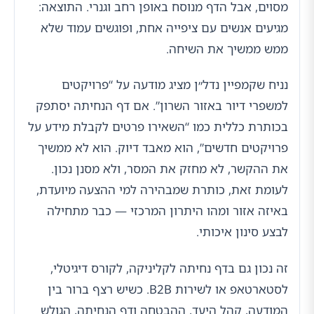
מסוים, אבל הדף מנוסח באופן רחב וגנרי. התוצאה:
מגיעים אנשים עם ציפייה אחת, ופוגשים עמוד שלא
ממש ממשיך את השיחה.
נניח שקמפיין נדל״ן מציג מודעה על “פרויקטים
למשפרי דיור באזור השרון”. אם דף הנחיתה יסתפק
בכותרת כללית כמו “השאירו פרטים לקבלת מידע על
פרויקטים חדשים”, הוא מאבד דיוק. הוא לא ממשיך
את ההקשר, לא מחזק את המסר, ולא מסנן נכון.
לעומת זאת, כותרת שמבהירה למי ההצעה מיועדת,
באיזה אזור ומהו היתרון המרכזי — כבר מתחילה
לבצע סינון איכותי.
זה נכון גם בדף נחיתה לקליניקה, לקורס דיגיטלי,
לסטארטאפ או לשירות B2B. כשיש רצף ברור בין
המודעה, קהל היעד, ההבטחה ודף הנחיתה, הגולש