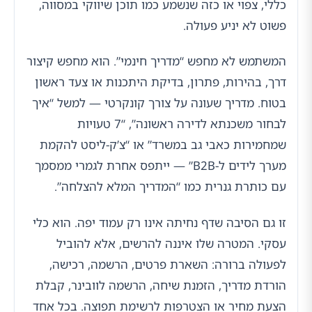
כללי, צפוי או כזה שנשמע כמו תוכן שיווקי במסווה,
פשוט לא יניע פעולה.
המשתמש לא מחפש “מדריך חינמי”. הוא מחפש קיצור
דרך, בהירות, פתרון, בדיקת היתכנות או צעד ראשון
בטוח. מדריך שעונה על צורך קונקרטי — למשל “איך
לבחור משכנתא לדירה ראשונה”, “7 טעויות
שמחמירות כאבי גב במשרד” או “צ’ק-ליסט להקמת
מערך לידים ל-B2B” — ייתפס אחרת לגמרי ממסמך
עם כותרת גנרית כמו “המדריך המלא להצלחה”.
זו גם הסיבה שדף נחיתה אינו רק עמוד יפה. הוא כלי
עסקי. המטרה שלו איננה להרשים, אלא להוביל
לפעולה ברורה: השארת פרטים, הרשמה, רכישה,
הורדת מדריך, הזמנת שיחה, הרשמה לוובינר, קבלת
הצעת מחיר או הצטרפות לרשימת תפוצה. בכל אחד