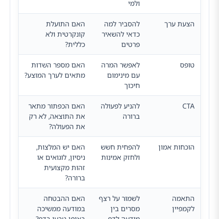
ולמי
הצעת ערך
להסביר למה
האם התועלת
כדאי להשאיר
קונקרטית ולא
פרטים
כללית?
טופס
לאפשר המרה
האם מספר השדות
עם מינימום
מתאים לערך המוצע?
חיכוך
CTA
להניע לפעולה
האם הכפתור מתאר
ברורה
את התוצאה, לא רק
את הפעולה?
הוכחות אמון
להפחית חשש
האם יש המלצות,
ולחזק אמינות
ניסיון, לוגואים או
זהות מקצועית
ברורה?
התאמה
לשמור על רצף
האם ההבטחה
לקמפיין
מסרים בין
במודעה ממשיכה
מודעה לדף
באופן טבעי בדף?