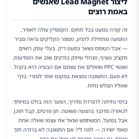
ליצור Lead Magnet שאנשים
באמת רוצים
זה קורה כמעט בכל תחום. הקמפיין עולה לאוויר,
התנועה מתחילה להגיע, מספר הקליקים נראה סביר
— אבל הטופס נשאר כמעט ריק. בעלי עסק רואים
תקציב נשרף, מנהלי שיווק בודקים שוב את המודעות,
ואנשי PPC שואלים את עצמם אם הבעיה היא בקהל.
לא פעם, התשובה נמצאת במקום אחר לגמרי: בדף
שאליו הגולש נוחת.
בדפי נחיתה להורדת מדריך, הפער הזה בולט במיוחד.
לכאורה מדובר בהצעה פשוטה: תן פרטים, קבל תוכן.
אבל בפועל, המשתמש שואל את עצמו שאלה אחת
מאוד ישירה — למה לי? אם התשובה לא ברורה תוך
שניות, גם עיצוב מוקפד לא יציל את הדף.