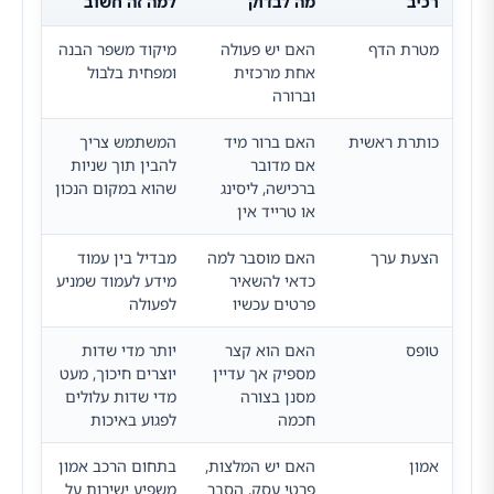
רכיב
מה לבדוק
למה זה חשוב
מטרת הדף
האם יש פעולה
מיקוד משפר הבנה
אחת מרכזית
ומפחית בלבול
וברורה
כותרת ראשית
האם ברור מיד
המשתמש צריך
אם מדובר
להבין תוך שניות
ברכישה, ליסינג
שהוא במקום הנכון
או טרייד אין
הצעת ערך
האם מוסבר למה
מבדיל בין עמוד
כדאי להשאיר
מידע לעמוד שמניע
פרטים עכשיו
לפעולה
טופס
האם הוא קצר
יותר מדי שדות
מספיק אך עדיין
יוצרים חיכוך, מעט
מסנן בצורה
מדי שדות עלולים
חכמה
לפגוע באיכות
אמון
האם יש המלצות,
בתחום הרכב אמון
פרטי עסק, הסבר
משפיע ישירות על