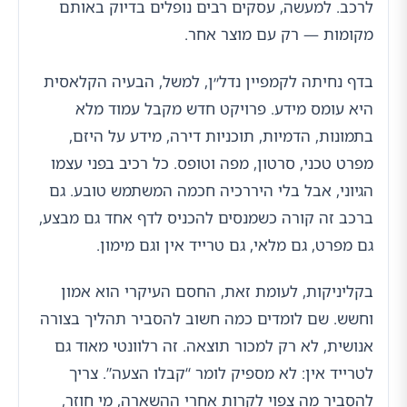
לרכב. למעשה, עסקים רבים נופלים בדיוק באותם
מקומות — רק עם מוצר אחר.
בדף נחיתה לקמפיין נדל״ן, למשל, הבעיה הקלאסית
היא עומס מידע. פרויקט חדש מקבל עמוד מלא
בתמונות, הדמיות, תוכניות דירה, מידע על היזם,
מפרט טכני, סרטון, מפה וטופס. כל רכיב בפני עצמו
הגיוני, אבל בלי היררכיה חכמה המשתמש טובע. גם
ברכב זה קורה כשמנסים להכניס לדף אחד גם מבצע,
גם מפרט, גם מלאי, גם טרייד אין וגם מימון.
בקליניקות, לעומת זאת, החסם העיקרי הוא אמון
וחשש. שם לומדים כמה חשוב להסביר תהליך בצורה
אנושית, לא רק למכור תוצאה. זה רלוונטי מאוד גם
לטרייד אין: לא מספיק לומר “קבלו הצעה”. צריך
להסביר מה צפוי לקרות אחרי ההשארה, מי חוזר,