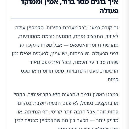
איך בונים מסר ברור, אמין וממוקד
פעולה
זה קורה כמעט בכל מערכת בחירות. הקמפיין עולה
לאוויר, התקציב נפתח, התנועה זורמת מהמודעות,
מהרשתות ומהוואטסאפ — אבל משהו נתקע רגע
לפני הפעולה. יש כניסות, יש עניין, לפעמים אפילו זמן
שהיה סביר על העמוד, ובכל זאת מעט מאוד
הרשמות, מעט התנדבויות, מעט תרומות או מעט
פניות.
במבט ראשון נדמה שהבעיה היא בקריאייטיב, בקהל
או בתקציב. בפועל, לא פעם הבעיה יושבת במקום
פחות זוהר אבל הרבה יותר קריטי: דף הנחיתה. או
מדויק יותר — הפער בין מה שהקמפיין מבטיח לבין
מה שהגולש פוגש כשהוא נוחת.