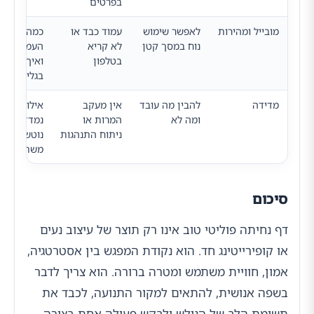
בפרטים
מובייל ומהירות
לאפשר שימוש
עמוד כבד או
כמה מהר
נוח במסך קטן
לא קריא
העמוד נטע
בטלפון
ואיך הוא נ
בגלישה ניי
מדידה
להבין מה עובד
אין מעקב
אילו אירועי
ומה לא
המרות או
נמדדים ואי
ניתוח התנהגות
נוטשים
משתמשים
סיכום
דף נחיתה פוליטי טוב אינו רק תוצר של עיצוב נעים
או קופירייטינג חד. הוא נקודת המפגש בין אסטרטגיה,
אמון, חוויית משתמש ומטרה ברורה. הוא צריך לדבר
בשפה אנושית, להתאים למקור התנועה, לכבד את
תשומת הלב של הגולש ולבקש פעולה אחת בצורה