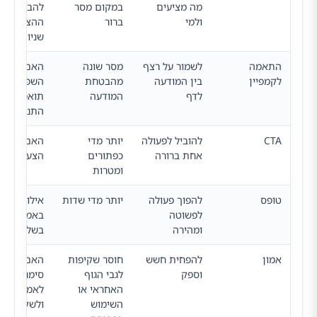
מה מציעים
במקום מסר
להבין את
ולמי
ברור
ההצעה בתו
שניות
התאמה
לשמור על רצף
מסר שונה
האם הנושא
לקמפיין
בין המודעה
מהבטחת
השפה והק
לדף
המודעה
תואמים למ
התנועה
CTA
להוביל לפעולה
יותר מדי
האם ברור 
אחת ברורה
כפתורים
הצעד הבא
ומטרות
טופס
להפוך פעולה
יותר מדי שדות
אילו שדות
לפשוטה
באמת חייב
ומהירה
בשלב הראש
אמון
להפחית חשש
חוסר שקיפות
האם יש
וספק
לגבי הגוף
סימנים ברו
האחראי או
לאמינות
השימוש
ולשקיפות