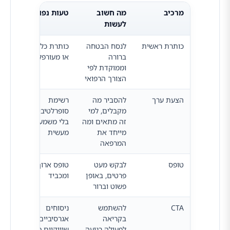
מרכיב
מה חשוב
טעות נפוצה
למה
לעשות
כותרת ראשית
לנסח הבטחה
כותרת כללית
קוב
ברורה
או מעורפלת
הגול
וממוקדת לפי
מיד 
הצורך הרפואי
במקו
הצעת ערך
להסביר מה
רשימת
מייצ
מקבלים, למי
סופרלטיבים
ואמו
זה מתאים ומה
בלי משמעות
מייחד את
מעשית
המרפאה
טופס
לבקש מעט
טופס ארוך
מפחי
פרטים, באופן
ומכביד
ומגד
פשוט וברור
לפני
CTA
להשתמש
ניסוחים
שומר
בקריאה
אגרסיביים או
התא
לפעולה רגועה
שיווקיים מדי
לתח