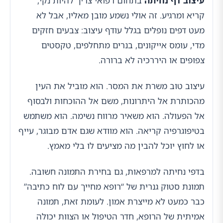
עיצוב דף נחיתה
בתחום רפואי צריך להיות נקי,
קריא ומרגיע. זה אולי נשמע מובן מאליו, אבל לא
מעט דפים נופלים בגלל עודף עיצוב: צבעים חזקים
מדי, עומס אייקונים, בנרים מתחלפים, טקסטים
צפופים או היררכיה לא ברורה.
עיצוב טוב משרת את המסר. הוא מוביל את העין
מהכותרת אל היתרונות, משם אל ההוכחות ולבסוף
אל הפעולה. הוא משאיר מרווח נשימה. הוא משתמש
בטיפוגרפיה קריאה. הוא מוודא שגם אדם מבוגר, עייף
או לחוץ יוכל להבין מה מציעים לו בלי מאמץ.
בדפי נחיתה למרפאות, גם בחירת התמונה חשובה.
תמונת סטוק גנרית של “רופא מחייך עם לוח כתיבה”
כבר כמעט לא מייצרת אמון. לעומת זאת, תמונה
אמיתית של הרופא, חדר הטיפול או הצוות יכולה