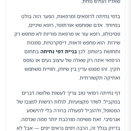
שאליו הגולש נוחת.
בדפי נחיתה לרופאים ומרפאות, הפער הזה בולט
במיוחד. אדם שמחפש אורתופד, רופא שיניים,
פסיכולוג, רופא עור או מרפאת פוריות לא מחפש רק
שירות. הוא מחפש ודאות, דיסקרטיות, סמכות
ותחושת ביטחון. לכן
בניית דפי נחיתה
בתחום
הרפואי אינה רק שאלה של עיצוב נעים או טופס
תקין. זהו מפגש עדין בין שיווק, חוויית משתמש
ואתיקה תקשורתית.
דף נחיתה רפואי טוב צריך לעשות שלושה דברים
במקביל: לשדר מקצועיות, לגלות רגישות למצבו של
המטופל, ולהוביל לפעולה ברורה בלי להישמע
אגרסיבי. זאת משימה מורכבת יותר ממה שנדמה.
בדיוק בגלל זה, הרבה דפים נראים יפים — אבל לא