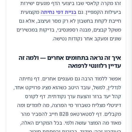
זהו מקרה קלאסי שבו ביצועי הדף פוגעים ישירות
ביעילות הקמפיין. גם
בניית דפי נחיתה
מקצועית
חייבת לקחת בחשבון לא רק מסר ועיצוב, אלא גם
משקל קבצים, מבנה רספונסיבי, בדיקות במכשירים
שונים ומעקב אחר נקודות נטישה.
איך זה נראה בתחומים אחרים — ולמה זה
עדיין רלוונטי לרפואה
אפשר ללמוד הרבה גם מענפים אחרים. דף נחיתה
לנדל״ן, למשל, עובד היטב כשהוא מציג פרויקט אחד,
קהל יעד ברור והצעת ערך נקודתית. דף לקורס
דיגיטלי מצליח כשברור מי המרצה, מה לומדים ומה
מקבלים. דף לסטארטאפ B2B חייב להסביר מהר
מאוד מה המוצר עושה ולמי. בכל המקרים האלה,
העיקרון זהה: מיקוד, בהירות והפחתת חיכוך.