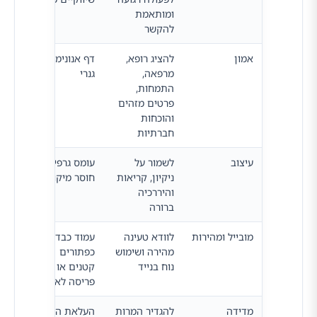
ומותאמת
הברי
להקשר
אמון
להציג רופא,
דף אנונימי או
עוז
מרפאה,
גנרי
להרג
התמחות,
לפנו
פרטים מזהים
והוכחות
חברתיות
עיצוב
לשמור על
עומס גרפי או
משפ
ניקיון, קריאות
חוסר מיקוד
וזרי
והיררכיה
ברורה
מובייל ומהירות
לוודא טעינה
עמוד כבד,
משפי
מהירה ושימוש
כפתורים
על נ
נוח בנייד
קטנים או
והמר
פריסה לא נוחה
מדידה
להגדיר המרות
העלאת הדף
מאפש