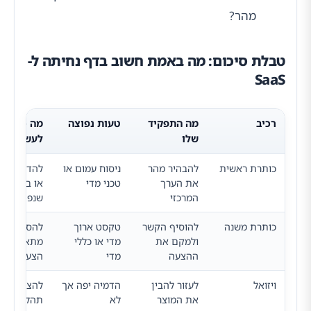
מהר?
טבלת סיכום: מה באמת חשוב בדף נחיתה ל-
SaaS
רכיב
מה התפקיד
טעות נפוצה
מה כדאי
שלו
לעשות
כותרת ראשית
להבהיר מהר
ניסוח עמום או
להדגיש תו
את הערך
טכני מדי
או בעיה
המרכזי
שנפתרת
כותרת משנה
להוסיף הקשר
טקסט ארוך
להסביר למי
ולמקם את
מדי או כללי
מתאים ומה
ההצעה
מדי
הצעד הבא
ויזואל
לעזור להבין
הדמיה יפה אך
להציג מסך,
את המוצר
לא
תהליך או