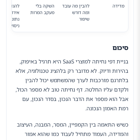
מדידה
להבין מה עובד
השקה בלי
להגדיר
ומה דורש
מעקב המרות
אירועים, ל
שיפור
נתונים ולב
ניסויים
סיכום
בניית דפי נחיתה למוצרי SaaS היא תרגיל באיפוק,
בהירות ודיוק. לא מדובר רק בלהציג טכנולוגיה, אלא
בלתרגם מורכבות לערך שהמשתמש יכול להבין
ולקדם עליו החלטה. דף נחיתה טוב לא מספר הכול,
אבל הוא מספר את הדבר הנכון, בסדר הנכון, עם
רמת האמון הנכונה.
כשיש התאמה בין הקמפיין, המסר, המבנה, העיצוב
והמדידה, העמוד מתחיל לעבוד כמו שהוא אמור