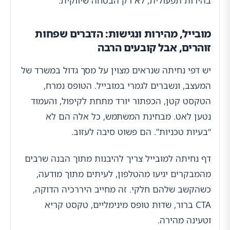
בהירות תפעולית, לא רק הבטחה שיווקית.
מובייל, מהירות ונגישות: הדברים שפחות
זוהרים, אבל קובעים הרבה
יש דפי נחיתה שנראים מצוין על מסך גדול במשרד של
המעצב, ונשברים לגמרי במובייל. הטופס נמרח,
הטקסט קטן, הכפתור יורד מתחת לקיפול, והעמוד
נטען לאט. מבחינת המשתמש, כל אלה הם לא
“בעיות טכניות”. הם פשוט סיבה לעזוב.
דף נחיתה למובייל צריך להיבנות מתוך הבנה שרבים
מהמבקרים יגיעו מהטלפון, לעיתים מתוך מודעה,
כשהקשב שלהם חלקי. זה מחייב היררכיה הדוקה,
CTA ברור, שדות טופס מינימליים, טקסט קריא
וטעינה מהירה.