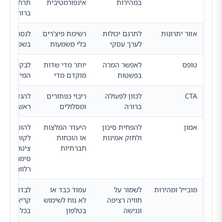
במהירות
אינפורמטיבית
תרחיש שימ
ברור
אזור יתרונות
לתרגם יכולות
רשימת פיצ'רים
לנסח תועל
לערך עסקי
בלי משמעות
בשפה מובנ
טופס
לאפשר המרה
יותר מדי שדות
לבקש רק א
בפשטות
מוקדם מדי
המידע ההכ
CTA
לכוון לפעולה
ריבוי כפתורים
להגדיר פעו
ברורה
ומסלולים
ראשית אח
אמון
להפחית סיכון
היעדר המלצות
להוסיף
ולחזק אמינות
או הוכחות
לקוחות,
חברתיות
ציטוטים או
סימני אמון
רלוונטיים
מובייל ומהירות
לשמור על
עמוד כבד או
לבדוק ביצו
חוויה רציפה
לא נוח לשימוש
קריאות וטע
ונגישה
בטלפון
בכל מסך