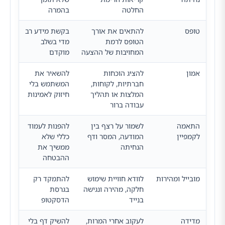
החלטה
בהמרה
טופס
להתאים את אורך
בקשת מידע רב
הטופס לרמת
מדי בשלב
המחויבות של ההצעה
מוקדם
אמון
להציג הוכחות
להשאיר את
חברתיות, לקוחות,
המשתמש בלי
המלצות או תהליך
חיזוק לאמינות
עבודה ברור
התאמה
לשמור על רצף בין
להפנות לעמוד
לקמפיין
המודעה, המסר ודף
כללי שלא
הנחיתה
ממשיך את
ההבטחה
מובייל ומהירות
לוודא חוויית שימוש
להתמקד רק
חלקה, מהירה ונגישה
בגרסת
בנייד
הדסקטופ
מדידה
לעקוב אחרי המרות,
להשיק דף בלי