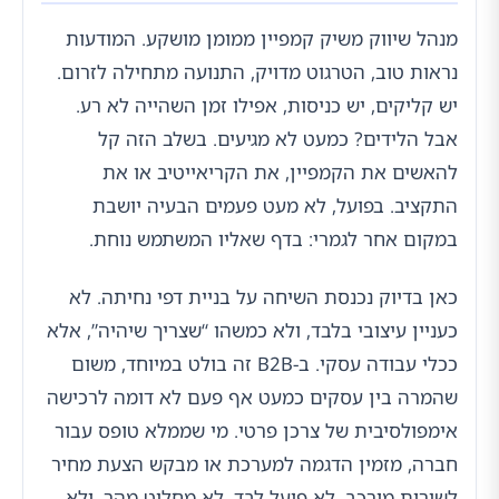
מנהל שיווק משיק קמפיין ממומן מושקע. המודעות
נראות טוב, הטרגוט מדויק, התנועה מתחילה לזרום.
יש קליקים, יש כניסות, אפילו זמן השהייה לא רע.
אבל הלידים? כמעט לא מגיעים. בשלב הזה קל
להאשים את הקמפיין, את הקריאייטיב או את
התקציב. בפועל, לא מעט פעמים הבעיה יושבת
במקום אחר לגמרי: בדף שאליו המשתמש נוחת.
כאן בדיוק נכנסת השיחה על בניית דפי נחיתה. לא
כעניין עיצובי בלבד, ולא כמשהו “שצריך שיהיה”, אלא
ככלי עבודה עסקי. ב-B2B זה בולט במיוחד, משום
שהמרה בין עסקים כמעט אף פעם לא דומה לרכישה
אימפולסיבית של צרכן פרטי. מי שממלא טופס עבור
חברה, מזמין הדגמה למערכת או מבקש הצעת מחיר
לשירות מורכב, לא פועל לבד, לא מחליט מהר, ולא