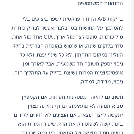
התנהגות המשתמשים.
בדיקות A/B הן דרך פרקטית לשפר ביצועים בלי
להסתמך על תחושות בטן בלבד. אפשר לבדוק כותרת
מול כותרת, טופס קצר מול ארוך, CTA אחד מול אחר,
סדר בלוקים שונה, או שימוש בהוכחה חברתית בחלק
העליון במקום התחתון. לא כל שינוי ינצח, ולא כל
ניסוי יספק תשובה חד-משמעית. אבל לאורך זמן,
אופטימיזציית המרות נשענת בדיוק על התהליך הזה:
ניסוי, מדידה, למידה.
חשוב גם להיזהר ממסקנות חפוזות. אם הקמפיין
מביא תנועה לא מתאימה, גם דף נחיתה מצוין
יתקשה לייצר תוצאה. אם הנציגים לא חוזרים ללידים
בזמן, קשה לשפוט רק את הדף. שיפור המרות הוא
כמעט תמיד תוצאה של התאמה בין כמה שכבות: