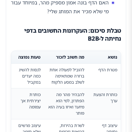
האם הדף בונה אמון מספיק מהר, במיוחד עבור
מי שלא מכיר את המותג שלי?
טבלת סיכום: העקרונות החשובים בדפי
נחיתה ל-B2B
נושא
מה חשוב לזכור
טעות נפוצה
מטרת הדף
להוביל לפעולה אחת
לנסות להשיג
ברורה שמתאימה
כמה יעדים
לשלב במסע הלקוח
במקביל
כותרת והצעת
להבהיר מהר מה
כותרת
ערך
הפתרון, למי הוא
יצירתית אך
מיועד ואיזו בעיה הוא
עמומה
פותר
עיצוב דף
לשרת בהירות,
עיצוב מרשים
נחיתה
קריאות וזרימת
שלא תומך