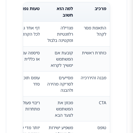
מרכיב
למה הוא
טעות נפוצה
כיוו
חשוב
התאמת מסר
מגדילה
דף אחד גנרי
התא
לקהל
רלוונטיות
לכל הקהלים
מקור
ומקטינה בלבול
כוונ
כותרת ראשית
קובעת אם
סיסמה עמומה
הצע
המשתמש
או כללית מדי
ברור
ימשיך לקרוא
מבנה והיררכיה
מסייעים
עומס תוכן ללא
מסלו
לסריקה מהירה
סדר
ברו
ולהבנה
לפעו
CTA
מכוון את
ריבוי פעולות
קרי
המשתמש
מתחרות
מרכז
לצעד הבא
לפעו
טופס
משפיע ישירות
יותר מדי שדות
איסו