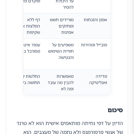
על היכולת
מוקדם מדי
הכרח
להמיר
אמון והוכחות
מורידים חשש
דף ללא
המלצ
ומחזקים
המלצות או
לוגו
אמינות
שקיפות
ושאל
מובייל ומהירות
משפיעים על
עמוד איטי או
דף נ
חוויית השימוש
מסורבל בטלפון
למוב
והנטישה
טעינ
ושימ
מדידה
מאפשרות
החלטות לפי
מעקב
ואנליטיקה
להבין מה עובד
תחושה בלבד
ניתו
ומה לא
ובדיק
סיכום
הדיון על דפי נחיתה מותאמים אישית הוא לא טרנד
של אנשי פרפורמנס ולא גחמה של מעצבים. הוא