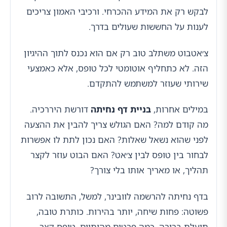
לבקש רק את המידע ההכרחי. ורכיבי האמון צריכים
לענות על החששות שעולים בדרך.
צ׳אטבוט משתלב טוב רק אם הוא נכנס לתוך ההיגיון
הזה. לא כתחליף אוטומטי לכל טופס, אלא כאמצעי
שירותי שעוזר למשתמש להתקדם.
במילים אחרות,
בניית דף נחיתה
דורשת היררכיה.
מה קודם למה? האם הגולש צריך להבין את ההצעה
לפני שהוא נשאל שאלות? האם נכון לתת לו אפשרות
לבחור בין טופס לבין צ׳אט? האם הבוט עוזר לקצר
תהליך, או מאריך אותו בלי צורך?
בדף נחיתה להרשמה לוובינר, למשל, התשובה לרוב
פשוטה: פחות שיחה, יותר בהירות. כותרת טובה,
תועלת ברורה, כמה פרטים מהותיים, טופס קצר —