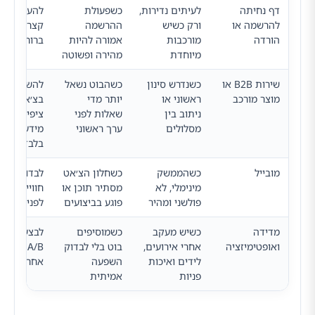
דף נחיתה
לעיתים נדירות,
כשפעולת
להעדיף טו
להרשמה או
ורק כשיש
ההרשמה
קצר ו-CTA
הורדה
מורכבות
אמורה להיות
ברור
מיוחדת
מהירה ופשוטה
שירות B2B או
כשנדרש סינון
כשהבוט נשאל
להשתמש
מוצר מורכב
ראשוני או
יותר מדי
בצ׳אט לתי
ניתוב בין
שאלות לפני
ציפיות ולא
מסלולים
ערך ראשוני
מידע בסיסי
בלבד
מובייל
כשהממשק
כשחלון הצ׳אט
לבדוק בנפר
מינימלי, לא
מסתיר תוכן או
חוויית מובי
פולשני ומהיר
פוגע בביצועים
לפני השקה
מדידה
כשיש מעקב
כשמוסיפים
לבצע בדיק
ואופטימיזציה
אחרי אירועים,
בוט בלי לבדוק
A/B ולעקו
לידים ואיכות
השפעה
אחרי כל של
פניות
אמיתית