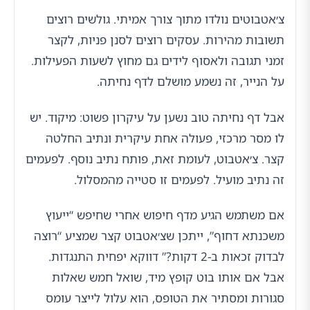
צ׳אטבוטים נולדו מתוך צורך אמיתי. גולשים רוצים
תשובות מהירות. עסקים רוצים לסנן פניות, לקצר
זמני תגובה ולאסוף לידים גם מחוץ לשעות הפעילות.
על הנייר, זה נשמע מושלם לדף נחיתה.
אבל דף נחיתה טוב נשען על עיקרון פשוט: מיקוד. יש
לו מסר מרכזי, פעולה אחת עיקרית ונתיב החלטה
קצר. צ׳אטבוט, לעומת זאת, פותח נתיב נוסף. לפעמים
זה נתיב מועיל. לפעמים זו סטייה מהמסלול.
אם משתמש הגיע מדף חיפוש אחרי שחיפש “ייעוץ
משכנתא דחוף”, ייתכן שצ׳אטבוט קצר שמציע “רוצה
לבדוק זכאות ב-2 דקות?” דווקא יפחית התנגדות.
אבל אם אותו בוט קופץ מיד, שואל חמש שאלות
סגורות ומסתיר את הטופס, הוא עלול לייצר עומס