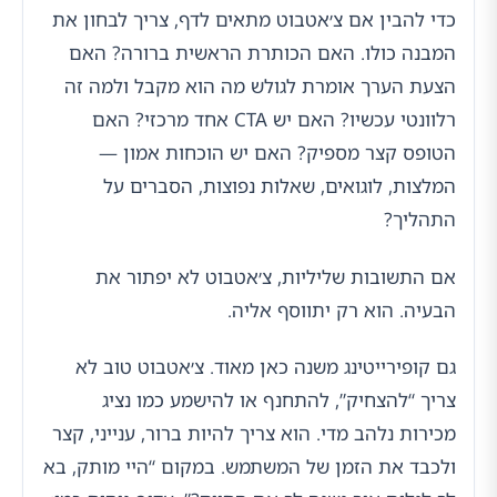
כדי להבין אם צ׳אטבוט מתאים לדף, צריך לבחון את
המבנה כולו. האם הכותרת הראשית ברורה? האם
הצעת הערך אומרת לגולש מה הוא מקבל ולמה זה
רלוונטי עכשיו? האם יש CTA אחד מרכזי? האם
הטופס קצר מספיק? האם יש הוכחות אמון —
המלצות, לוגואים, שאלות נפוצות, הסברים על
התהליך?
אם התשובות שליליות, צ׳אטבוט לא יפתור את
הבעיה. הוא רק יתווסף אליה.
גם קופירייטינג משנה כאן מאוד. צ׳אטבוט טוב לא
צריך “להצחיק”, להתחנף או להישמע כמו נציג
מכירות נלהב מדי. הוא צריך להיות ברור, ענייני, קצר
ולכבד את הזמן של המשתמש. במקום “היי מותק, בא