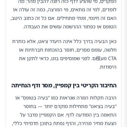
המקרים, מי שהגיע לדף כזה רוצה להבין מהר: מה
לומדים, למי זה מתאים, מי המרצה, כמה זה עולה או
האם זה חינמי, ומתי מתחילים. אם כל זה כתוב היטב,
הטופס או כפתור ההרשמה עושים את העבודה.
כאן הבעיה בדרך כלל אינה היעדר צ׳אט, אלא כותרת
חלשה, עומס מסרים, חוסר בהוכחות חברתיות או
CTA מע模ם. לפני שמוסיפים בוט, כדאי לתקן את
היסודות.
החיבור הקריטי בין קמפיין, מסר ודף הנחיתה
הרבה תקלות המרה שנראות כמו “בעיה בטופס” או
“בעיה בצ׳אט” מתחילות מוקדם יותר — בחוסר
התאמה בין המודעה לדף. אם הקמפיין מדבר על
הצעת מחיר מהירה, והדף נפתח בתוכן תדמיתי כללי,