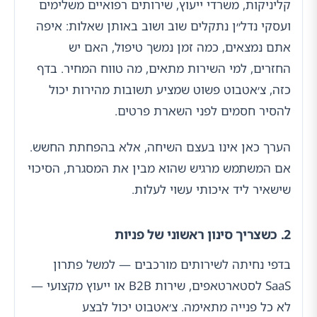
קליניקות, משרדי ייעוץ, שירותים רפואיים משלימים
ועסקי נדל״ן נתקלים שוב ושוב באותן שאלות: איפה
אתם נמצאים, כמה זמן נמשך טיפול, האם יש
החזרים, למי השירות מתאים, מה טווח המחיר. בדף
כזה, צ׳אטבוט פשוט שמציע תשובות מהירות יכול
להסיר חסמים לפני השארת פרטים.
הערך כאן אינו בעצם השיחה, אלא בהפחתת החשש.
אם המשתמש מרגיש שהוא מבין את המסגרת, הסיכוי
שישאיר ליד איכותי עשוי לעלות.
2. כשצריך סינון ראשוני של פניות
בדפי נחיתה לשירותים מורכבים — למשל פתרון
SaaS לסטארטאפים, שירות B2B או ייעוץ מקצועי —
לא כל פנייה מתאימה. צ׳אטבוט יכול לבצע