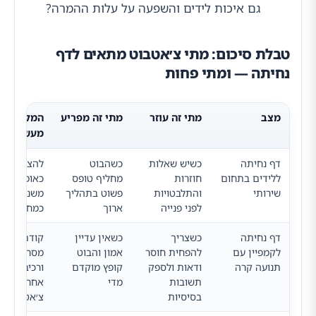
גם איכות לידים והשפעה על עלות ההמרה?
טבלת סיכום: מתי צ׳אטבוט מתאים לדף
נחיתה — ומתי פחות
מצב
מתי זה עוזר
מתי זה מפריע
המלצה
מעשית
דף נחיתה
כשיש שאלות
כשהבוט
להציע צ׳א
ללידים בתחום
חוזרות
מחליף טופס
כאופציה
שירותי
והתלבטויות
פשוט בתהליך
משנית, לא
לפני פנייה
ארוך
כמחסום רא
דף נחיתה
כשצריך
כשאין עדיין
קודם לבנות
לקמפיין עם
להפחית חוסר
אמון והבוט
מסר ברור
תנועה קרה
ודאות ולספק
קופץ מוקדם
ורכיבי אמון,
תשובות
מדי
אחר כך לב
בסיסיות
צ׳אט