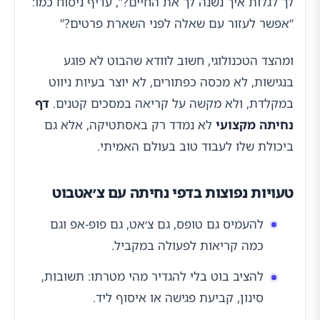
לך לגלות איך נשנה לך את החיים?”, עדיף ניסוח כמו:
“אפשר לעזור עם שאלה לפני השארת פרטים?”
ומהצד הטכנולוגי, חשוב לוודא שהבוט לא פוגע
בנגישות, לא מכסה כפתורים, לא יוצר בעיות ניווט
במקלדת, ולא מקשה על קריאה במסכים קטנים.
דף
נחיתה מקצועי
לא נמדד רק באסתטיקה, אלא גם
ביכולת שלו לעבוד טוב בעולם האמיתי.
טעויות נפוצות בדפי נחיתה עם צ׳אטבוט
להעמיס גם טופס, גם צ׳אט, גם פופ-אפ וגם
כמה קריאות לפעולה במקביל.
להציב בוט בלי להגדיר מהי מטרתו: תשובות,
סינון, קביעת פגישה או איסוף ליד.