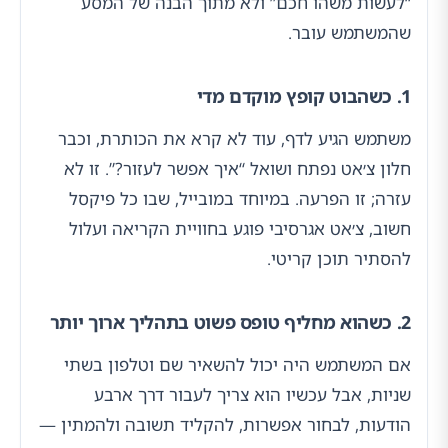
“לעשות משהו חכם” ולא מתוך הבנה של המסע
שהמשתמש עובר.
1. כשהבוט קופץ מוקדם מדי
משתמש הגיע לדף, עוד לא קרא את הכותרת, וכבר
חלון צ׳אט נפתח ושואל “איך אפשר לעזור?”. זו לא
עזרה; זו הפרעה. במיוחד במובייל, שבו כל פיקסל
חשוב, צ׳אט אגרסיבי פוגע בחוויית הקריאה ועלול
להסתיר תוכן קריטי.
2. כשהוא מחליף טופס פשוט בתהליך ארוך יותר
אם המשתמש היה יכול להשאיר שם וטלפון בשתי
שניות, אבל עכשיו הוא צריך לעבור דרך ארבע
הודעות, לבחור אפשרות, להקליד תשובה ולהמתין —