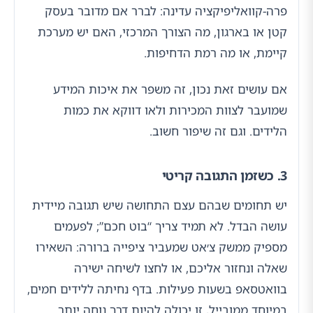
פרה-קוואליפיקציה עדינה: לברר אם מדובר בעסק
קטן או בארגון, מה הצורך המרכזי, האם יש מערכת
קיימת, או מה רמת הדחיפות.
אם עושים זאת נכון, זה משפר את איכות המידע
שמועבר לצוות המכירות ולאו דווקא את כמות
הלידים. וגם זה שיפור חשוב.
3. כשזמן התגובה קריטי
יש תחומים שבהם עצם התחושה שיש תגובה מיידית
עושה הבדל. לא תמיד צריך “בוט חכם”; לפעמים
מספיק ממשק צ׳אט שמעביר ציפייה ברורה: השאירו
שאלה ונחזור אליכם, או לחצו לשיחה ישירה
בוואטסאפ בשעות פעילות. בדף נחיתה ללידים חמים,
במיוחד ממובייל, זו יכולה להיות דרך נוחה יותר