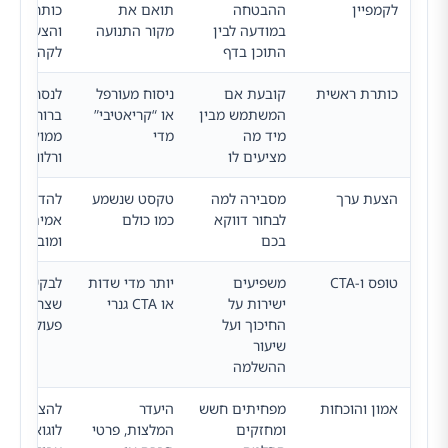
לקמפיין
ההבטחה
תואם את
כותרת, ויזו
במודעה לבין
מקור התנועה
והצעת ערך
התוכן בדף
לקהל ולמו
כותרת ראשית
קובעת אם
ניסוח מעורפל
לנסח תועל
המשתמש מבין
או “קריאטיבי”
ברורה,
מיד מה
מדי
ממוקדת
מציעים לו
ורלוונטית
הצעת ערך
מסבירה למה
טקסט שנשמע
להדגיש יתר
לבחור דווקא
כמו כולם
אמיתי, ספצ
בכם
ומובן
טופס ו-CTA
משפיעים
יותר מדי שדות
לבקש רק מ
ישירות על
או CTA גנרי
שצריך ולנס
החיכוך ועל
פעולה ברור
שיעור
ההשלמה
אמון והוכחות
מפחיתים חשש
היעדר
להציג עדויו
ומחזקים
המלצות, פרטי
לוגואים, ת