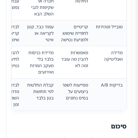
החלטה
חברה או
עבודה ושא
שקיפות לגבי
נפוצות
השלב הבא
מובייל ומהירות
קריטיים
עמוד כבד, קטן
לבדוק טעינ
לחוויית שימוש
לקריאה או
קריאות ונו
ולמניעת נטישה
איטי
שימוש בטלפ
מדידה
מאפשרות
מדידת כניסות
להגדיר המר
ואנליטיקה
להבין מה עובד
בלבד בלי
לחיצות ושל
ומה לא
מעקב המרות
נטישה
ואירועים
בדיקות A/B
מסייעות לשפר
קבלת החלטות
לבדוק שינוי
ביצועים על
לפי תחושת
מדודים ולנ
בסיס נתונים
בטן בלבד
השפעה לאו
זמן
סיכום