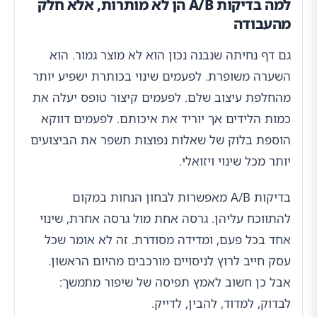
למה בדיקות A/B הן לא מותרות, אלא חלק
מהעבודה
גם דף נחיתה שנבנה נכון הוא לא מוצר גמור. הוא
השערה משופרת. לפעמים שינוי בכותרת ישפיע יותר
מהחלפת עיצוב שלם. לפעמים קיצור טופס יעלה את
כמות הלידים אך יוריד את איכותם. לפעמים דווקא
הוספת בלוק של שאלות נפוצות תשפר את הביצועים
יותר מכל שינוי ויזואלי.
בדיקות A/B מאפשרות לבחון הנחות במקום
להתווכח עליהן. גרסה אחת מול גרסה אחרת, שינוי
אחד בכל פעם, ומדידה מסודרת. זה לא אומר שכל
עסק חייב לרוץ לניסויים מורכבים מהיום הראשון.
אבל כן חשוב לאמץ תפיסה של שיפור מתמשך:
לבדוק, למדוד, להבין, לדייק.