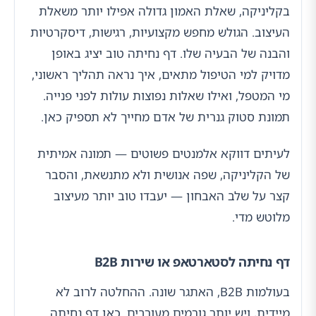
בקליניקה, שאלת האמון גדולה אפילו יותר משאלת
העיצוב. הגולש מחפש מקצועיות, רגישות, דיסקרטיות
והבנה של הבעיה שלו. דף נחיתה טוב יציג באופן
מדויק למי הטיפול מתאים, איך נראה תהליך ראשוני,
מי המטפל, ואילו שאלות נפוצות עולות לפני פנייה.
תמונת סטוק גנרית של אדם מחייך לא תספיק כאן.
לעיתים דווקא אלמנטים פשוטים — תמונה אמיתית
של הקליניקה, שפה אנושית ולא מתנשאת, והסבר
קצר על שלב האבחון — יעבדו טוב יותר מעיצוב
מלוטש מדי.
דף נחיתה לסטארטאפ או שירות B2B
בעולמות B2B, האתגר שונה. ההחלטה לרוב לא
מיידית, ויש יותר גורמים מעורבים. כאן דף נחיתה