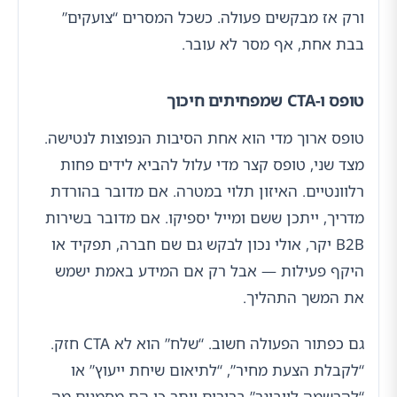
ורק אז מבקשים פעולה. כשכל המסרים “צועקים”
בבת אחת, אף מסר לא עובר.
טופס ו-CTA שמפחיתים חיכוך
טופס ארוך מדי הוא אחת הסיבות הנפוצות לנטישה.
מצד שני, טופס קצר מדי עלול להביא לידים פחות
רלוונטיים. האיזון תלוי במטרה. אם מדובר בהורדת
מדריך, ייתכן ששם ומייל יספיקו. אם מדובר בשירות
B2B יקר, אולי נכון לבקש גם שם חברה, תפקיד או
היקף פעילות — אבל רק אם המידע באמת ישמש
את המשך התהליך.
גם כפתור הפעולה חשוב. “שלח” הוא לא CTA חזק.
“לקבלת הצעת מחיר”, “לתיאום שיחת ייעוץ” או
“להרשמה לוובינר” ברורים יותר כי הם מסמנים מה