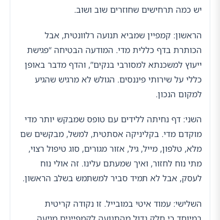
יש כמה תרחישים שחוזרים שוב ושוב.
הראשון: קמפיין שמביא תנועה רלוונטית, אבל
הכותרת בדף כללית מדי. המודעה הבטיחה “פגישת
ייעוץ למשכנתא למסורבי בנקים”, והדף מדבר באופן
כללי על שירותי פיננסים. הגולש לא מרגיש שהגיע
למקום הנכון.
השני: דף נחיתה ללידים עם טופס שמבקש יותר מדי
מוקדם מדי. בקליניקה אסתטית, למשל, מבקשים שם
מלא, טלפון, מייל, גיל, אזור מגורים, סוג טיפול רצוי,
מתי נוח לחזור, ואיך שמעתם עלינו. זה אולי נוח
לעסק, אבל לא תמיד סביר למשתמש בשלב הראשון.
השלישי: עמוד איטי במובייל. זו נקודה קריטית
במיוחד כי חלק גדול מהתנועה לקמפיינים מגיעה