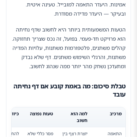
אמינות. היעדר התאמה למובייל. טעינה איטית.
ובעיקר — היעדר מדידה מסודרת.
הטעות המשמעותית ביותר היא לחשוב שדף נחיתה
הוא פרויקט חד-פעמי. בפועל, זה נכס שצריך תחזוקה.
קהלים משתנים, פלטפורמות משתנות, עלויות המדיה
משתנות, והרגלי השימוש משתנים. דף שלא נבדק
ומתעדכן נשחק מהר יותר ממה שנהוג לחשוב.
טבלת סיכום: מה באמת קובע אם דף נחיתה
עובד
מרכיב
למה הוא
טעות נפוצה
כיוון לשיפ
חשוב
התאמה
יוצרת רצף בין
מסר כללי שלא
להתאים