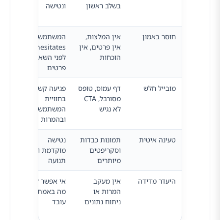
בשלב ראשון
ונטישה
המיד
בשל
חוסר באמון
אין המלצות,
המשתמש
להוס
אין פרטים, אין
hesitates
ניסי
הוכחות
לפני השארת
ברור
פרטים
אמינ
מובייל חלש
דף עמוס, טופס
פגיעה קשה
לתכנ
מסורבל, CTA
בחוויית
נחית
לא נגיש
המשתמש
מרא
ובהמרות
טעינה איטית
תמונות כבדות
נטישה
לשפר
וסקריפטים
מוקדמת ובזבוז
טכני
מיותרים
תנועה
את 
היעדר מדידה
אין מעקב
אי אפשר לדעת
להט
המרות או
מה באמת
אנלי
ניתוח נתונים
עובד
לעקו
בדיקו