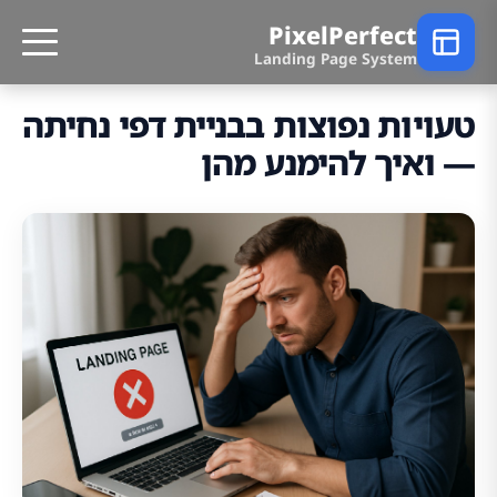
PixelPerfect
Landing Page System
טעויות נפוצות בבניית דפי נחיתה
— ואיך להימנע מהן