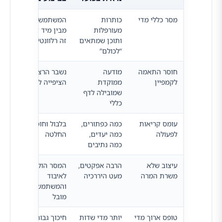
מסר כללי מדי
כותרות
המשתמש לא
לחדד
מעורפלות
מבין מיד אם
כאב 
ותוכן שמתאים
זה רלוונטי אליו
מרכז
“לכולם”
חוסר התאמה
מודעה
נשבר הרצף בין
לייש
לקמפיין
ממוקדת
הציפייה לחוויה
בין 
שמובילה לדף
קהל 
כללי
עומס קריאות
כמה כפתורים,
בלבול וחוסר
להגד
לפעולה
כמה יעדים,
החלטה
אחת
כמה נתיבים
לדף
עיצוב שלא
הרבה אפקטים,
המסר הולך
לתכנ
משרת המרה
מעט היררכיה
לאיבוד
עין 
והמשתמש לא
ויזו
מובל
ותוכ
טופס ארוך מדי
יותר מדי שדות
חיכוך גבוה
לבק