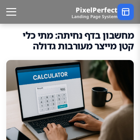
PixelPerfect
Landing Page System
מחשבון בדף נחיתה: מתי כלי
קטן מייצר מעורבות גדולה