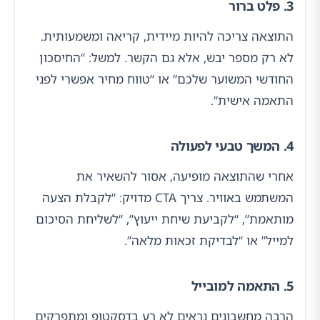
3. פלט ברור
התוצאה צריכה להיות מיידית, קריאה ומשמעותית.
לא רק מספר יבש, אלא גם הקשר. למשל: “החיסכון
החודשי המשוער שלכם” או “טווח מחיר אפשרי לפני
התאמה אישית”.
4. המשך טבעי לפעולה
אחרי שהתוצאה מופיעה, אסור להשאיר את
המשתמש באוויר. צריך CTA מדויק: “לקבלת הצעה
מותאמת”, “לקביעת שיחת ייעוץ”, “לשליחת הסיכום
למייל” או “לבדיקת זכאות מלאה”.
5. התאמה למובייל
הרבה מחשבונים נראים לא רע בדסקטופ ומתפרקים