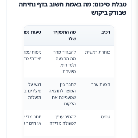
טבלת סיכום: מה באמת חשוב בדף נחיתה
שבודק ביקוש
רכיב
מה התפקיד
טעות נפוצה
מה 
שלו
לבד
כותרת ראשית
להבהיר מהר
ניסוח עמום או
האם
מה ההצעה
יצירתי מדי
חדש 
ולמי היא
הערך
מיועדת
שניו
הצעת ערך
לחבר בין
דגש על
האם
המוצר לתוצאה
פיצ'רים במקום
מדבר
שמעניינת את
תועלות
אמית
הלקוח
ברור
טופס
להמיר עניין
יותר מדי שדות
אילו
לפעולה מדידה
או חיכוך מיותר
באמת
בשל