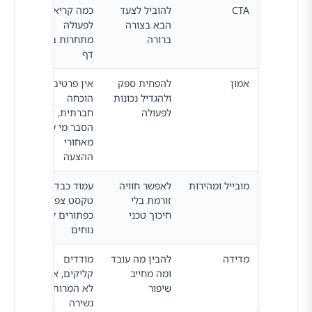
CTA
להוביל לצעד
כמה קריאות
האם
הבא בצורה
לפעולה
ברור
ברורה
מתחרות באותו
היטב
דף
למסך
אמון
להפחית ספק
אין פרטים, אין
איזה
ולהגדיל נכונות
הוכחה
אמון
לפעולה
חברתית, אין
להוס
הסבר מי עומד
לפני
מאחורי
מלא
ההצעה
מובייל ומהירות
לאפשר חוויה
עמוד כבד,
איך 
זורמת בלי
טקסט צפוף,
בפוע
חיכוך טכני
כפתורים לא
לא ר
נוחים
עיצו
מדידה
להבין מה עובד
מודדים
האם
ומה מחייב
קליקים, אבל
המרו
שיפור
לא המרות או
ויכו
נשירה
בין 