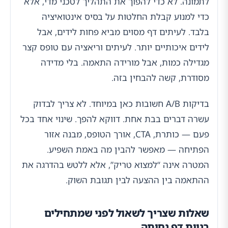
לתמונה. לא כדי להפוך את התהליך לטכני מדי, אלא
כדי למנוע קבלת החלטות על בסיס אינטואיציה
בלבד. לעיתים דף מסוים מביא פחות לידים, אבל
לידים איכותיים יותר. לעיתים וריאציה עם טופס קצר
מגדילה כמות, אבל מורידה התאמה. בלי מדידה
מסודרת, קשה להבחין בזה.
בדיקות A/B חשובות כאן במיוחד. לא צריך לבדוק
עשרה דברים בבת אחת. דווקא להפך. שינוי אחד בכל
פעם — כותרת, CTA, אורך הטופס, מבנה אזור
הפתיחה — מאפשר להבין מה באמת השפיע.
המטרה אינה “למצוא טריק”, אלא ללטש בהדרגה את
ההתאמה בין ההצעה לבין תגובת השוק.
שאלות שצריך לשאול לפני שמתחילים
בניית דף נחיתה