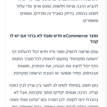
להביא הרבה פניות חלשות; טופס ארוך מדי עלול
לפגוע בכמות. בדיוק בשביל זה מודדים, משווים
ומשפרים.
מוצר eCommerce חדש שעוד לא ברור אם יש לו
קהל
עסק שרוצה להשיק מוצר פיזי חדש יכול להעלות דף
“השקה מוקדמת” במקום להמתין לכל מערך החנות.
הדף יכול להציג את הבעיה, את הפתרון, תמונות
אבטיפוס, מחיר משוער או הטבת הרשמה מוקדמת.
כאן חשוב במיוחד לשים לב לפער בין עניין לבין כוונת
קנייה. הרבה אנשים יקליקו מתוך סקרנות, אבל לא
בהכרח ירצו לקנות. לכן המרה כמו “עדכנו אותי כשזה
מושק” יכולה לבדוק עניין ראשוני, בעוד שפעולה כמו