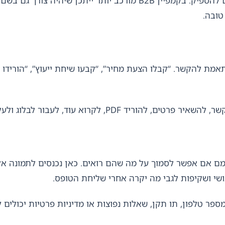
בקמפיין לידים לקליניקה, למשל, שם וטלפון יכולים להספיק. בקמפיין 2B
ובה.
מת להקשר. “קבלו הצעת מחיר”, “קבעו שיחת ייעוץ”, “הורידו את
ור לבלוג ולעקוב באינסטגרם, מפזר קשב במקום למקד אותו.
ם אם אפשר לסמוך על מה שהם רואים. כאן נכנסים לתמונה אלמ
ושי ושקיפות לגבי מה יקרה אחרי שליחת הטופס.
פר טלפון, תו תקן, שאלות נפוצות או מדיניות פרטיות יכולים ל