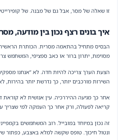
זו שאלה של מסר, אבל גם של מבנה. של קופירייטינג, אבל גם של UX. של עיצוב, אבל ג
איך בונים רצף נכון בין מודעה, מסר
הבסיס מתחיל בהתאמה מסרית. הכותרת הראשית 
מסוימת, יתרון ברור או כאב ספציפי, המשתמש צרי
הצעת הערך צריכה להיות חדה. לא “אנחנו מספקים
השירות מורכבים יותר, כך נדרשת יותר בהירות, לא
אחר כך מגיעה ההיררכיה. עין אנושית לא קוראת ד
קריאה לפעולה, ורק אחר כך העמקה למי שצריך עו
זה נכון במיוחד במובייל. רוב המשתמשים בקמפייני
ונטול חיכוך. טופס שקשה למלא באצבע, כפתור שקב