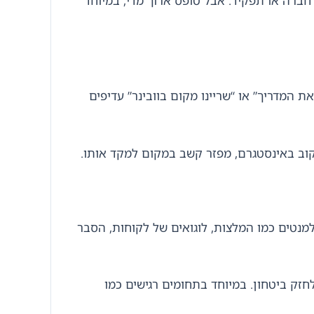
B מורכב יותר ייתכן שיהיה צורך גם בשם חברה או תפקיד. אבל טופס ארוך מדי, במיוחד
 המדריך” או “שריינו מקום בוובינר” עדיפים
נטים כמו המלצות, לוגואים של לקוחות, הסבר
חזק ביטחון. במיוחד בתחומים רגישים כמו