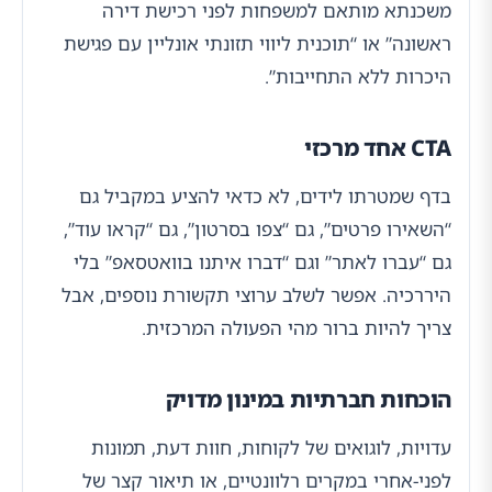
משכנתא מותאם למשפחות לפני רכישת דירה
ראשונה” או “תוכנית ליווי תזונתי אונליין עם פגישת
היכרות ללא התחייבות”.
CTA אחד מרכזי
בדף שמטרתו לידים, לא כדאי להציע במקביל גם
“השאירו פרטים”, גם “צפו בסרטון”, גם “קראו עוד”,
גם “עברו לאתר” וגם “דברו איתנו בוואטסאפ” בלי
היררכיה. אפשר לשלב ערוצי תקשורת נוספים, אבל
צריך להיות ברור מהי הפעולה המרכזית.
הוכחות חברתיות במינון מדויק
עדויות, לוגואים של לקוחות, חוות דעת, תמונות
לפני-אחרי במקרים רלוונטיים, או תיאור קצר של