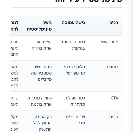
רכיב
גישה עמוסה
גישה
למה זה חש
מינימליסטית
להמרה
מסר ראשי
כמה הבטחות
הצעת ערך
מפחית בלב
במקביל
אחת ברורה
ומקל על ה
ההצעה
כותרת
סלוגן יצירתי
ניסוח ישיר
מאפשר
אך מעורפל
שמסביר מה
למשתמש
מקבלים
להבין מהר
הדף רלוונט
CTA
כמה פעולות
פעולה מרכזית
שומר על מי
מתחרות
אחת בולטת
ומפחית חיכ
טופס
שדות רבים
רק המידע
מקל על
מדי
הנחוץ לשלב
השלמת
הראשון
הפעולה