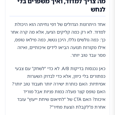
מה צריך למדוד, ואיך משפרים בלי
לנחש
אחד היתרונות הגדולים של דפי נחיתה הוא היכולת
למדוד. לא רק כמה קליקים הגיעו, אלא מה קרה אחר
כך: כמה גולשים גללו, היכן נטשו, כמה מילאו טופס,
אילו מקורות תנועה הביאו לידים איכותיים, ואיזה
מסר עבד טוב יותר.
כאן נכנסות בדיקות A/B. לא כדי “לשחק” עם צבעי
כפתורים בלי כיוון, אלא כדי לבדוק השערות
אמיתיות: האם כותרת ישירה יותר תעבוד טוב יותר?
האם טופס קצר מעלה כמות פניות אבל מוריד
איכות? האם CTA של “לתיאום שיחת ייעוץ” עובד
אחרת מ”לקבלת הצעת מחיר”?