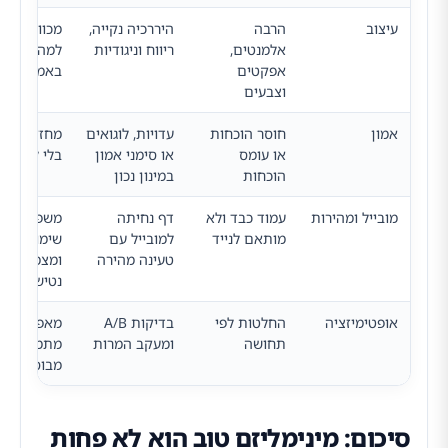
עיצוב
הרבה
היררכיה נקייה,
מכוון את ה
אלמנטים,
ריווח וניגודיות
למה שחשו
אפקטים
באמת
וצבעים
אמון
חוסר הוכחות
עדויות, לוגואים
מחזק ביטחו
או עומס
או סימני אמון
בלי להכביד
הוכחות
במינון נכון
מובייל ומהירות
עמוד כבד ולא
דף נחיתה
משפר חוויי
מותאם לנייד
למובייל עם
שימוש
טעינה מהירה
ומצמצם
נטישה
אופטימיזציה
החלטות לפי
בדיקות A/B
מאפשר שיפ
תחושה
ומעקב המרות
מתמשך
מבוסס נתונ
סיכום: מינימליזם טוב הוא לא פחות