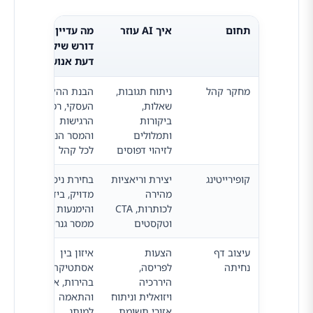
תחום
איך AI עוזר
מה עדיין
דורש שיקול
דעת אנושי
מחקר קהל
ניתוח תגובות,
הבנת ההקשר
שאלות,
העסקי, רמת
ביקורות
הרגישות
ותמלולים
והמסר הנכון
לזיהוי דפוסים
לכל קהל
קופירייטינג
יצירת וריאציות
בחירת ניסוח
מהירה
מדויק, בידול
לכותרות, CTA
והימנעות
וטקסטים
ממסר גנרי
עיצוב דף
הצעות
איזון בין
נחיתה
לפריסה,
אסתטיקה,
היררכיה
בהירות, אמון
ויזואלית וניתוח
והתאמה
אזורי תשומת
למותג