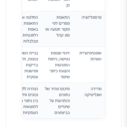
לב
פרסונליזציה
התאמת
החלטה אילו
מסרים לפי
התאמות
מקור תנועה או
באמת
סוג קהל
רלוונטיות ולא
מבלבלות
אופטימיזציית
זיהוי מגמות
בניית השערות
המרות
נטישה, ניתוח
נכונות, תיעדוף
התנהגות
בדיקות
והצעת כיווני
ופרשנות
שיפור
עסקית
מדידה
סיכום מהיר של
הגדרת KPI
ואנליטיקה
נתונים
נכונים וחיבור
והתרעות על
בין נתוני הדף
שינויים
לתוצאות
בביצועים
העסקיות