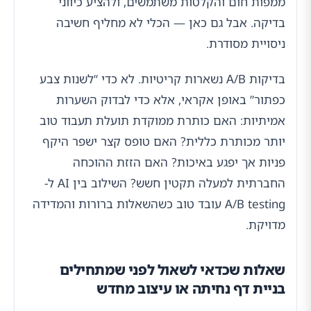
ממפות חום והקלטות משתמשים, ולהציע כיווני
בדיקה. אבל גם כאן — הכלי לא מחליף חשיבה
ניסויית מסודרת.
בדיקות A/B נשארות קריטיות. לא כדי “לשנות צבע
כפתור” באופן אקראי, אלא כדי לבדוק השערות
אמיתיות: האם כותרת ממוקדת תועלת תעבוד טוב
יותר מכותרת כללית? האם טופס קצר ישפר היקף
פניות אך יפגע באיכות? האם הזזת ההוכחה
החברתית למעלה תקטין חשש? השילוב בין AI ל-
A/B testing עובד טוב כשהשאלות ברורות והמדידה
מדויקת.
שאלות שכדאי לשאול לפני שמתחילים
בניית דף נחיתה או עיצוב מחדש